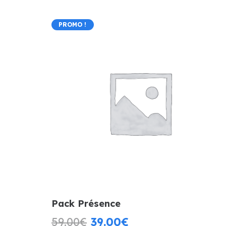
PROMO !
Pack Présence
Le
Le
59.00
€
39.00
€