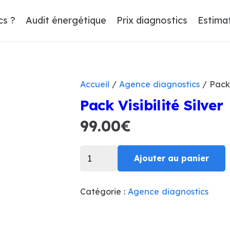
cs ?
Audit énergétique
Prix diagnostics
Estima
Accueil
/
Agence diagnostics
/ Pack V
Pack Visibilité Silver
99.00
€
quantité
Ajouter au panier
de
Pack
Visibilité
Catégorie :
Agence diagnostics
Silver