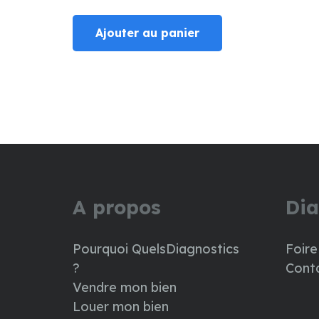
prix
prix
Ajouter au panier
initial
actuel
était :
est :
59.00€.
39.00€.
A propos
Dia
Pourquoi QuelsDiagnostics
Foire
?
Cont
Vendre mon bien
Louer mon bien