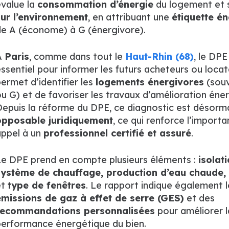
value la
consommation d’énergie
du logement et
sur l’environnement
, en attribuant une
étiquette én
e A (économe) à G (énergivore).
À
Paris
, comme dans tout le
Haut-Rhin (68)
, le DPE
ssentiel pour informer les futurs acheteurs ou locata
ermet d’identifier les
logements énergivores
(souv
u G) et de favoriser les travaux d’amélioration éne
epuis la réforme du DPE, ce diagnostic est désorm
opposable juridiquement
, ce qui renforce l’importa
ppel à un
professionnel certifié et assuré
.
e DPE prend en compte plusieurs éléments :
isolati
système de chauffage, production d’eau chaude, 
et
type de fenêtres
. Le rapport indique également l
missions de gaz à effet de serre (GES)
et des
recommandations personnalisées
pour améliorer l
erformance énergétique du bien.