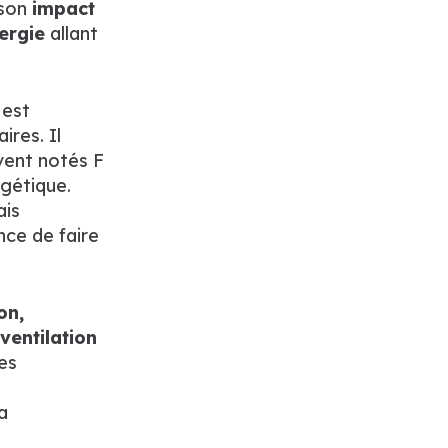
 son
impact
ergie
allant
 est
ires. Il
ent notés F
rgétique.
ais
nce de faire
on,
ventilation
es
a