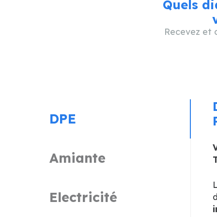
Quels di
Recevez et c
DPE
V
Amiante
T
Electricité
d
i