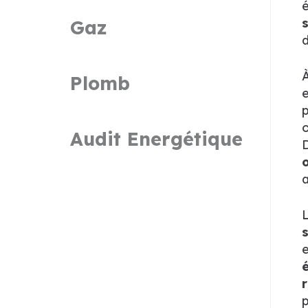
é
Gaz
d
Plomb
e
p
o
Audit Energétique
D
a
L
é
p